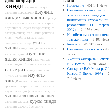
деванагари.рф
сайта
хинди
Начертание
- 462 141 views
изучить санскрит
Самоучитель языка хинди:
выучить
санскрит переводчик
Учебник языка хинди для
хинди
язык хинди
перевод
начинающих. Русско-хинди
на санскрит
перевести на санскрит
разговорник / Н.Н. Лазарева
обучение санскрит
хинди санскрит
2008 г.
- 91 156 views
словарь санскрита онлайн
фонетика
Индийско-русская практиче
хинди
учебник языка хинди
транскрипция
- 47 407 view
учить
самоучитель хинди
Контакты
- 45 597 views
хинди
хинди самоучитель скачать
Самоучители санскрита
- 43
изучение
язык санскрит
views
языка хинди
Учебник санскрита / Кочерг
самоучитель
В.А. 1994 г.
- 42 603 views
языка хинди
обучение санскриту
санскрит
Санскрит / В.О. Миллер, О.
хинди написание
Кнауэр, Г. Бюлер. 1999 г.
- 
изучать
читать санскрит
744 views
хинди
перевод слов на санскрит
графика санскрита
самостоятельное
изучение хинди
фонетика санскрита
хинди для начинающих
курсы хинди
санскрит словарь
санскрит скачать бесплатно