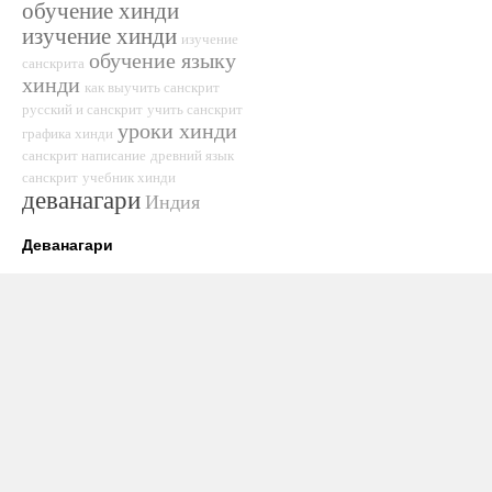
обучение хинди
изучение хинди
изучение
обучение языку
санскрита
хинди
как выучить санскрит
русский и санскрит
учить санскрит
уроки хинди
графика хинди
санскрит написание
древний язык
санскрит
учебник хинди
деванагари
Индия
Деванагари