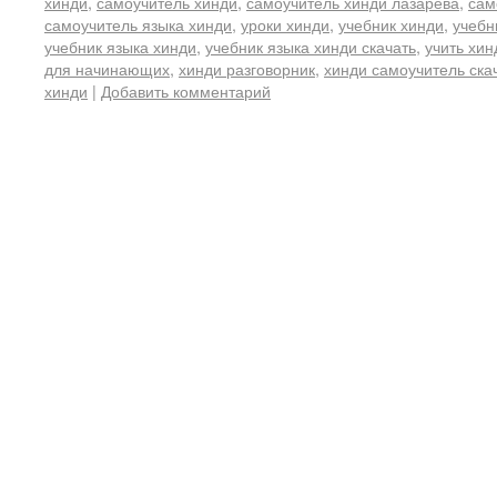
хинди
,
самоучитель хинди
,
самоучитель хинди лазарева
,
сам
самоучитель языка хинди
,
уроки хинди
,
учебник хинди
,
учебн
учебник языка хинди
,
учебник языка хинди скачать
,
учить хин
для начинающих
,
хинди разговорник
,
хинди самоучитель ска
хинди
|
Добавить комментарий