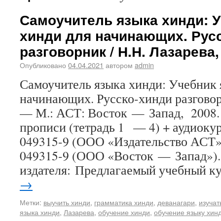
Самоучитель языка хинди: У
хинди для начинающих. Рус
разговорник / Н.Н. Лазарева, 
Опубликовано
04.04.2021
автором
admin
Самоучитель языка хинди: Учебник 
начинающих. Русско-хинди разговорн
— М.: АСТ: Восток — Запад, 2008. —
прописи (тетрадь 1 — 4) + аудиоку
049315-9 (ООО «Издательство АСТ»
049315-9 (ООО «Восток — Запад»).
издателя: Предлагаемый учебный 
→
Метки:
выучить хинди
,
грамматика хинди
,
деванагари
,
изучат
языка хинди
,
Лазарева
,
обучение хинди
,
обучение языку хин