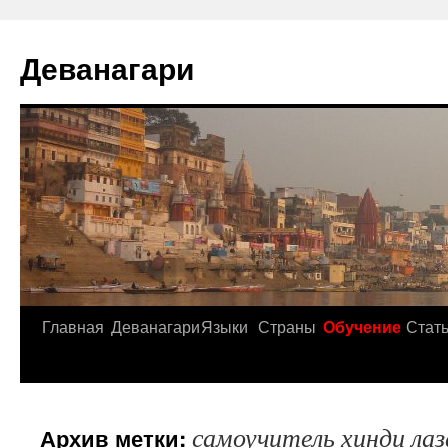
Деванагари
Главная
Деванагари
Языки
Страны
Обучение
Стат
самоучитель хинди лаз
Архив метки: