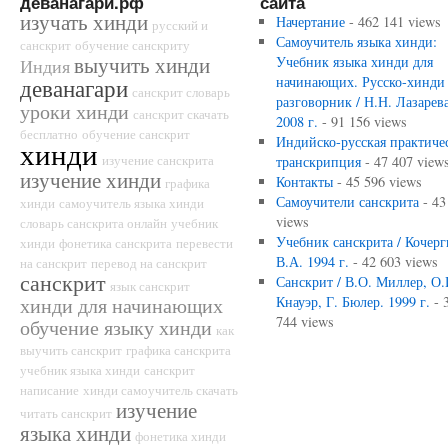
деванагари.рф
сайта
изучать хинди
Начертание
- 462 141 views
русский и
Самоучитель языка хинди:
санскрит
обучение санскриту
выучить хинди
Учебник языка хинди для
Индия
начинающих. Русско-хинди
деванагари
санскрит словарь
разговорник / Н.Н. Лазарева
уроки хинди
санскрит скачать
2008 г.
- 91 156 views
бесплатно
обучение санскрит
Индийско-русская практиче
хинди
изучение санскрита
транскрипция
- 47 407 view
изучение хинди
Контакты
- 45 596 views
графика
Самоучители санскрита
- 43
хинди
самоучитель языка хинди
views
словарь санскрита онлайн
учебник
Учебник санскрита / Кочерг
хинди
фонетика санскрита
перевести
В.А. 1994 г.
- 42 603 views
на санскрит
перевод на санскрит
санскрит
Санскрит / В.О. Миллер, О.
язык санскрит
хинди для начинающих
Кнауэр, Г. Бюлер. 1999 г.
- 
744 views
обучение языку хинди
как
выучить санскрит
графика санскрита
учебник языка хинди
санскрит
написание
хинди самоучитель скачать
изучение
читать санскрит
языка хинди
фонетика хинди