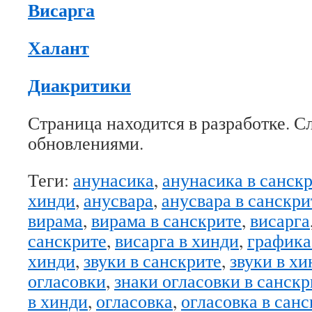
Висарга
Халант
Диакритики
Страница находится в разработке. С
обновлениями.
Теги:
анунасика
,
анунасика в санск
хинди
,
анусвара
,
анусвара в санскри
вирама
,
вирама в санскрите
,
висарга
санскрите
,
висарга в хинди
,
графика
хинди
,
звуки в санскрите
,
звуки в хи
огласовки
,
знаки огласовки в санскр
в хинди
,
огласовка
,
огласовка в сан