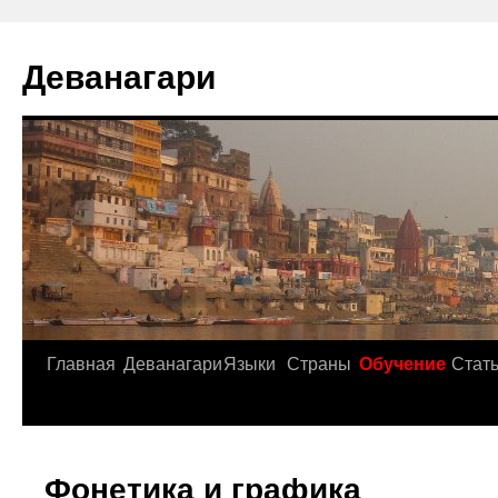
Деванагари
Главная
Деванагари
Языки
Страны
Обучение
Стат
Фонетика и графика