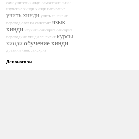
самоучитель хинди
самостоятельное
изучение хинди
хинди написание
учить хинди
учить санскрит
язык
перевод слов на санскрит
хинди
изучить санскрит
санскрит
курсы
переводчик
хинди санскрит
обучение хинди
хинди
древний язык санскрит
Деванагари