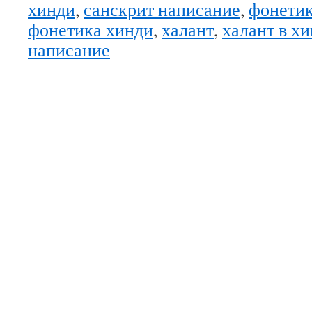
хинди
,
санскрит написание
,
фонетик
фонетика хинди
,
халант
,
халант в х
написание