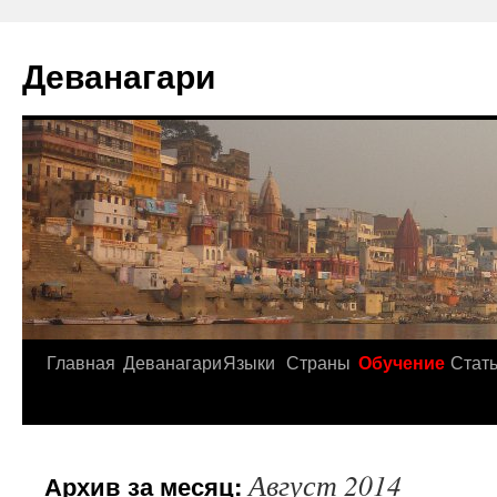
Деванагари
Главная
Деванагари
Языки
Страны
Обучение
Стат
Август 2014
Архив за месяц: