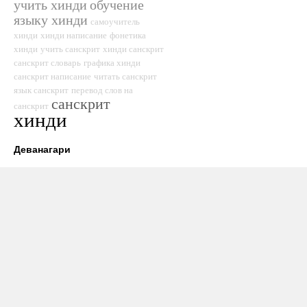
учить хинди
обучение
языку хинди
самоучитель
хинди
хинди написание
фонетика
хинди
учить санскрит
хинди санскрит
санскрит словарь
графика хинди
санскрит написание
читать санскрит
язык санскрит
перевод слов на
санскрит
санскрит
хинди
Деванагари