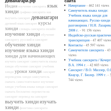
деванагари.рф
сайта
язык
Индия
Начертание
- 462 141 views
изучение санскрита
хинди
Самоучитель языка хинди:
графика санскрита
как
Учебник языка хинди для
деванагари
выучить санскрит
начинающих. Русско-хинди
курсы
древний язык санскрит
разговорник / Н.Н. Лазарева
хинди
словарь санскрита онлайн
2008 г.
- 91 156 views
изучение хинди
обучение
Индийско-русская практиче
санскриту
русский и санскрит
транскрипция
- 47 407 view
обучение хинди
Контакты
- 45 597 views
изучение языка хинди
Самоучители санскрита
- 43
хинди для начинающих
views
Учебник санскрита / Кочерг
изучить санскрит
самоучитель языка
В.А. 1994 г.
- 42 603 views
хинди
обучение санскрит
учебник
Санскрит / В.О. Миллер, О.
уроки хинди
хинди
санскрит
Кнауэр, Г. Бюлер. 1999 г.
- 
переводчик
хинди самоучитель
744 views
скачать
самостоятельное изучение
хинди
учебник языка хинди
санскрит
скачать бесплатно
перевести на
санскрит
перевод на санскрит
выучить хинди
изучать
хинди
фонетика санскрита