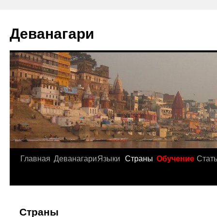
Деванагари
Главная
Деванагари
Языки
Страны
Обучение
Стат
Страны