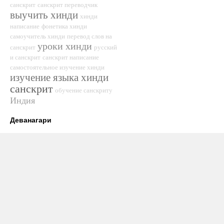
санскрит
санскрит переводчик
выучить хинди
хинди
написание
фонетика хинди
самоучитель хинди
перевод слов на
уроки хинди
санскрит
русский
и санскрит
санскрит написание
самостоятельное изучение хинди
изучение языка хинди
санскрит
обучение санскриту
Индия
Деванагари