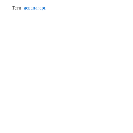
Теги:
деванагари