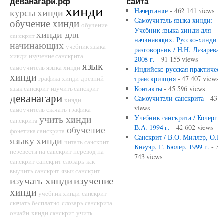
деванагари.рф
сайта
хинди
курсы хинди
Начертание
- 462 141 views
Самоучитель языка хинди:
обучение хинди
обучение
Учебник языка хинди для
хинди для
санскрит
начинающих. Русско-хинди
начинающих
учебник языка
разговорник / Н.Н. Лазарева
хинди
изучение санскрита
2008 г.
- 91 155 views
язык
самоучитель языка хинди
Индийско-русская практиче
хинди
графика хинди
древний
транскрипция
- 47 407 view
язык санскрит
изучить санскрит
Контакты
- 45 596 views
деванагари
Самоучители санскрита
- 43
хинди
views
самоучитель скачать
графика
учить хинди
Учебник санскрита / Кочерг
санскрита
В.А. 1994 г.
- 42 602 views
обучение
фонетика санскрита
Санскрит / В.О. Миллер, О.
языку хинди
читать санскрит
Кнауэр, Г. Бюлер. 1999 г.
- 
перевести на санскрит
перевод на
743 views
санскрит
санскрит словарь
как
выучить санскрит
язык санскрит
изучать хинди
изучение
хинди
учебник хинди
санскрит
скачать бесплатно
словарь санскрита
онлайн
хинди санскрит
учить