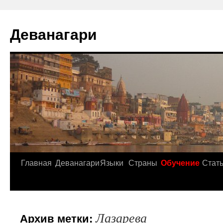
Деванагари
Главная
Деванагари
Языки
Страны
Обучение
Стат
Лазарева
Архив метки: