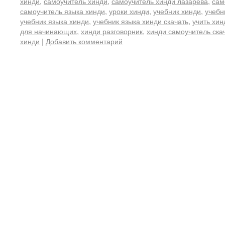
хинди
,
самоучитель хинди
,
самоучитель хинди лазарева
,
сам
самоучитель языка хинди
,
уроки хинди
,
учебник хинди
,
учебн
учебник языка хинди
,
учебник языка хинди скачать
,
учить хин
для начинающих
,
хинди разговорник
,
хинди самоучитель ска
хинди
|
Добавить комментарий