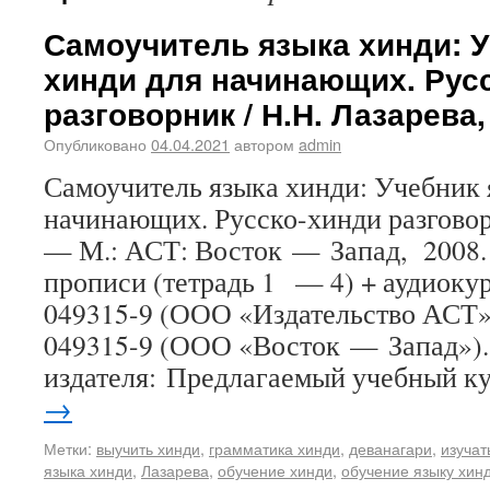
Самоучитель языка хинди: У
хинди для начинающих. Рус
разговорник / Н.Н. Лазарева, 
Опубликовано
04.04.2021
автором
admin
Самоучитель языка хинди: Учебник 
начинающих. Русско-хинди разговорн
— М.: АСТ: Восток — Запад, 2008. —
прописи (тетрадь 1 — 4) + аудиоку
049315-9 (ООО «Издательство АСТ»
049315-9 (ООО «Восток — Запад»).
издателя: Предлагаемый учебный 
→
Метки:
выучить хинди
,
грамматика хинди
,
деванагари
,
изучат
языка хинди
,
Лазарева
,
обучение хинди
,
обучение языку хин