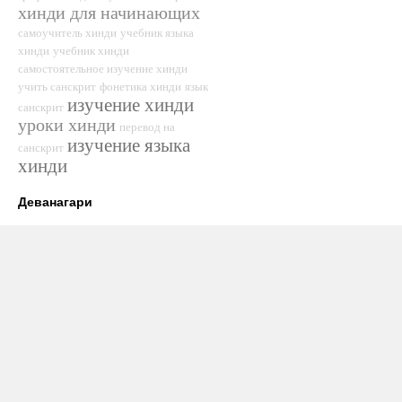
хинди для начинающих
самоучитель хинди
учебник языка
хинди
учебник хинди
самостоятельное изучение хинди
учить санскрит
фонетика хинди
язык
изучение хинди
санскрит
уроки хинди
перевод на
изучение языка
санскрит
хинди
Деванагари