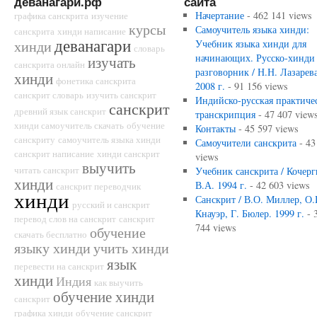
деванагари.рф
сайта
Начертание
- 462 141 views
графика санскрита
изучение
курсы
Самоучитель языка хинди:
санскрита
хинди написание
деванагари
хинди
Учебник языка хинди для
словарь
начинающих. Русско-хинди
изучать
санскрита онлайн
разговорник / Н.Н. Лазарева
хинди
фонетика санскрита
2008 г.
- 91 156 views
санскрит словарь
изучить санскрит
Индийско-русская практиче
санскрит
древний язык санскрит
транскрипция
- 47 407 view
хинди самоучитель скачать
обучение
Контакты
- 45 597 views
санскриту
самоучитель языка хинди
Самоучители санскрита
- 43
санскрит написание
хинди санскрит
views
выучить
читать санскрит
Учебник санскрита / Кочерг
хинди
В.А. 1994 г.
- 42 603 views
санскрит переводчик
хинди
Санскрит / В.О. Миллер, О.
русский и санскрит
Кнауэр, Г. Бюлер. 1999 г.
- 
перевод слов на санскрит
санскрит
744 views
обучение
скачать бесплатно
языку хинди
учить хинди
язык
перевести на санскрит
хинди
Индия
как выучить
обучение хинди
санскрит
графика хинди
обучение санскрит