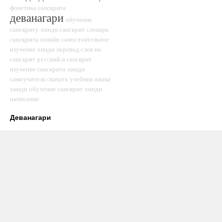
фонетика санскрита
деванагари
обучение
санскриту
хинди санскрит
словарь
санскрита онлайн
самостоятельное
изучение хинди
перевод слов на
санскрит
русский и санскрит
изучение санскрита
хинди
самоучитель скачать
учебник языка
хинди
обучение санскрит
хинди
написание
Деванагари