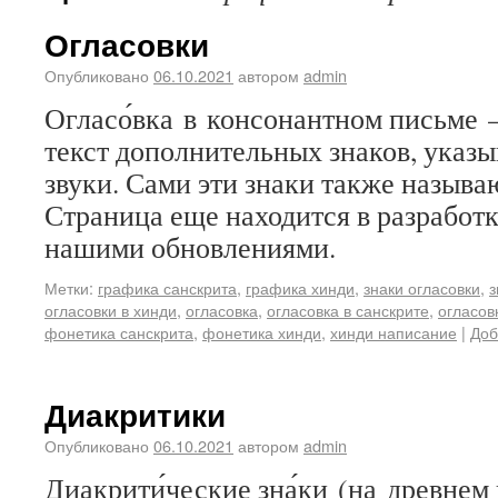
Огласовки
Опубликовано
06.10.2021
автором
admin
Огласо́вка в консонантном письме 
текст дополнительных знаков, указ
звуки. Сами эти знаки также называ
Страница еще находится в разработк
нашими обновлениями.
Метки:
графика санскрита
,
графика хинди
,
знаки огласовки
,
з
огласовки в хинди
,
огласовка
,
огласовка в санскрите
,
огласов
фонетика санскрита
,
фонетика хинди
,
хинди написание
|
Доб
Диакритики
Опубликовано
06.10.2021
автором
admin
Диакрити́ческие зна́ки (на древнем