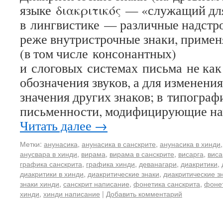
языке διακριτικός — «служащий для
в лингвистике — различные надстро
реже внутристрочные знаки, приме
(в том числе консонантных)
и слоговых системах письма не как
обозначения звуков, а для изменени
значения других знаков; в типогра
письменности, модифицирующие на
Читать далее
→
Метки:
анунасика
,
анунасика в санскрите
,
анунасика в хинди
анусвара в хинди
,
вирама
,
вирама в санскрите
,
висарга
,
виса
графика санскрита
,
графика хинди
,
деванагари
,
диакритики
,
диакритики в хинди
,
диакритические знаки
,
диакритические з
знаки хинди
,
санскрит написание
,
фонетика санскрита
,
фоне
хинди
,
хинди написание
|
Добавить комментарий