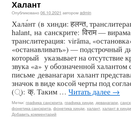
Халант
Опубликовано
06.10.2021
автором
admin
Хала́нт (в хинди: हलन्त, транслитера
halant, на санскрите: विराम — вирама
транслитерация: virāma, «остановка»
«останавливать») — подстрочный ди
который указывает на отсутствие кр
звука «а» у обозначенной халантом 
письме деванагари халант представ
значок в виде косой черты под согл
(्): क्. Таким …
Читать далее
→
Метки:
графика санскрита
,
графика хинди
,
деванагари
,
санск
фонетика санскрита
,
фонетика хинди
,
халант
,
халант в хинд
Добавить комментарий