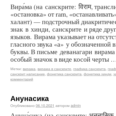
Вира́ма (на санскрите: विराम, трансл
«остановка» от ram, «останавливать
халант) — подстрочный диакритиче
знак в хинди, санскрите и ряде дру
языков. Вирама указывает на отсутс
гласного звука «а» у обозначенной 
буквы. В письме деванагари вирама
особый значок в виде косой черты 
Метки:
вирама
,
вирама в санскрите
,
графика санскрита
,
граф
санскрит написание
,
фонетика санскрита
,
фонетика хинди
,
х
комментарий
Анунасика
Опубликовано
06.10.2021
автором
admin
Ануна́сика (на санскрите: अनुनासिक