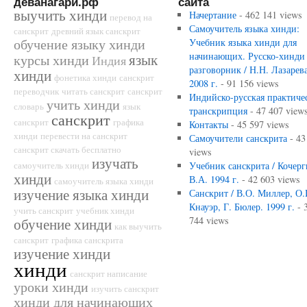
деванагари.рф
сайта
выучить хинди
Начертание
- 462 141 views
перевод на
Самоучитель языка хинди:
санскрит
древний язык санскрит
обучение языку хинди
Учебник языка хинди для
начинающих. Русско-хинди
язык
курсы хинди
Индия
разговорник / Н.Н. Лазарева
хинди
фонетика хинди
санскрит
2008 г.
- 91 156 views
переводчик
читать санскрит
санскрит
Индийско-русская практиче
учить хинди
словарь
язык
транскрипция
- 47 407 view
санскрит
санскрит
графика
Контакты
- 45 597 views
хинди
перевести на санскрит
Самоучители санскрита
- 43
санскрит скачать бесплатно
views
изучать
самоучитель хинди
Учебник санскрита / Кочерг
хинди
В.А. 1994 г.
- 42 603 views
самоучитель языка хинди
изучение языка хинди
Санскрит / В.О. Миллер, О.
Кнауэр, Г. Бюлер. 1999 г.
- 
учить санскрит
учебник хинди
744 views
обучение хинди
как выучить
санскрит
графика санскрита
изучение хинди
хинди
санскрит написание
уроки хинди
изучить санскрит
хинди для начинающих