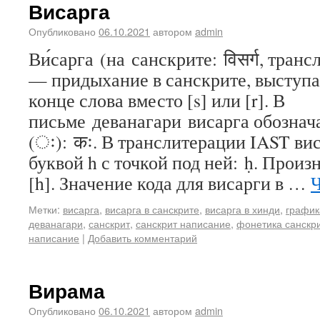
Висарга
Опубликовано
06.10.2021
автором
admin
Ви́сарга (на санскрите: विसर्ग, транс
— придыхание в санскрите, выступ
конце слова вместо [s] или [r]. В
письме деванагари висарга обознач
(ः): कः. В транслитерации IAST вис
буквой h с точкой под ней: ḥ. Произ
[h]. Значение кода для висарги в …
Ч
Метки:
висарга
,
висарга в санскрите
,
висарга в хинди
,
график
деванагари
,
санскрит
,
санскрит написание
,
фонетика санскр
написание
|
Добавить комментарий
Вирама
Опубликовано
06.10.2021
автором
admin