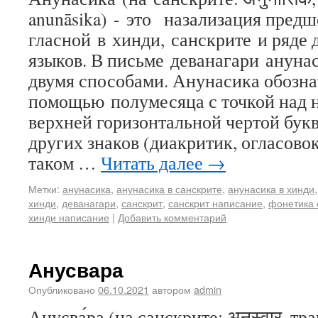
anunāsika) - это назализация пред
гласной в хинди, санскрите и ряде
языков. В письме деванагари ануна
двумя способами. Анунасика обозна
помощью полумесяца с точкой над н
верхней горизонтальной чертой бук
других знаков (диакритик, огласовок и
таком …
Читать далее
→
Метки:
анунасика
,
анунасика в санскрите
,
анунасика в хинди
хинди
,
деванагари
,
санскрит
,
санскрит написание
,
фонетика 
хинди написание
|
Добавить комментарий
Анусвара
Опубликовано
06.10.2021
автором
admin
Анусва́ра (на санскрите: अनुस्वार, т