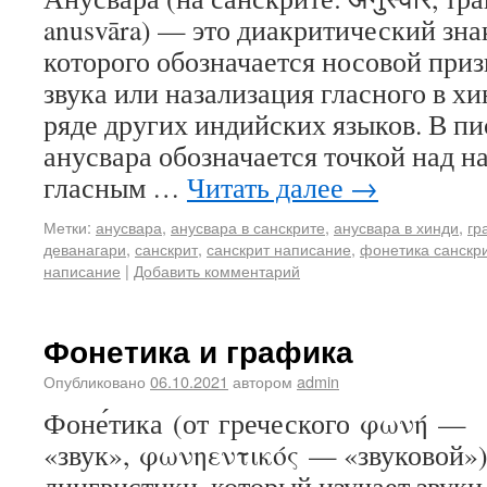
anusvāra) — это диакритический зн
которого обозначается носовой приз
звука или назализация гласного в хи
ряде других индийских языков. В пи
анусвара обозначается точкой над 
гласным …
Читать далее
→
Метки:
анусвара
,
анусвара в санскрите
,
анусвара в хинди
,
гр
деванагари
,
санскрит
,
санскрит написание
,
фонетика санскр
написание
|
Добавить комментарий
Фонетика и графика
Опубликовано
06.10.2021
автором
admin
Фоне́тика (от греческого φωνή —
«звук», φωνηεντικός — «звуковой»
лингвистики, который изучает звуки