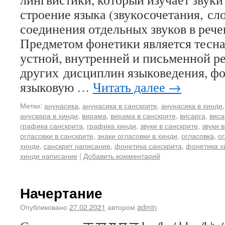
строение языка (звукосочетания, сл
соединения отдельных звуков в рече
Предметом фонетики является тесна
устной, внутренней и письменной ре
других дисциплин языковедения, фо
языковую …
Читать далее
→
Метки:
анунасика
,
анунасика в санскрите
,
анунасика в хинди
анусвара в хинди
,
вирама
,
вирама в санскрите
,
висарга
,
виса
графика санскрита
,
графика хинди
,
звуки в санскрите
,
звуки 
огласовки в санскрите
,
знаки огласовки в хинди
,
огласовка
,
ог
хинди
,
санскрит написание
,
фонетика санскрита
,
фонетика х
хинди написание
|
Добавить комментарий
Начертание
Опубликовано
27.02.2021
автором
admin