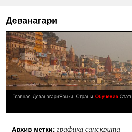
Деванагари
Главная
Деванагари
Языки
Страны
Обучение
Стат
графика санскрита
Архив метки: