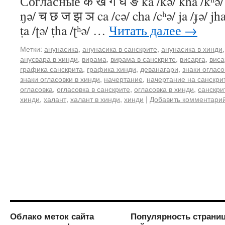
Согласные क ख ग घ ङ ka /kə/ kha /kʰə/ g
ŋə/ च छ ज झ ञ ca /cə/ cha /cʰə/ ja /ɟə/ jh
ṭa /ʈə/ ṭha /ʈʰə/ …
Читать далее
→
Метки:
анунасика
,
анунасика в санскрите
,
анунасика в хинди
анусвара в хинди
,
вирама
,
вирама в санскрите
,
висарга
,
виса
графика санскрита
,
графика хинди
,
деванагари
,
знаки огласо
знаки огласовки в хинди
,
начертание
,
начертание на санскри
огласовка
,
огласовка в санскрите
,
огласовка в хинди
,
санскри
хинди
,
халант
,
халант в хинди
,
хинди
|
Добавить комментари
Облако меток сайта
Популярность страни