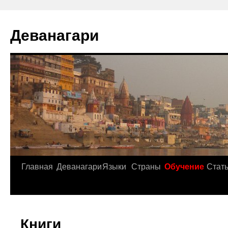
Деванагари
Главная
Деванагари
Языки
Страны
Обучение
Стат
Книги