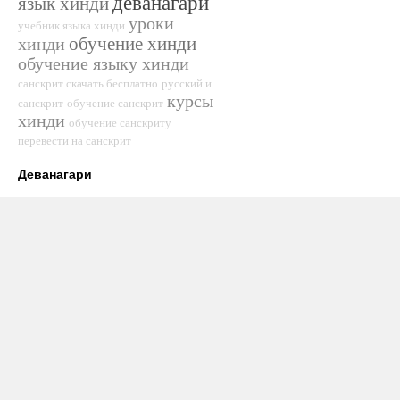
деванагари
язык хинди
уроки
учебник языка хинди
обучение хинди
хинди
обучение языку хинди
санскрит скачать бесплатно
русский и
курсы
санскрит
обучение санскрит
хинди
обучение санскриту
перевести на санскрит
Деванагари