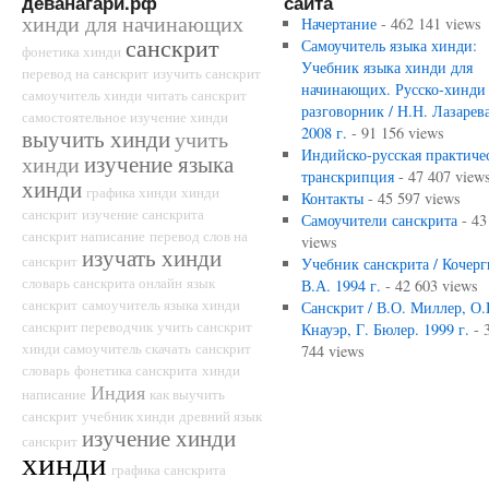
деванагари.рф
сайта
хинди для начинающих
Начертание
- 462 141 views
санскрит
Самоучитель языка хинди:
фонетика хинди
Учебник языка хинди для
перевод на санскрит
изучить санскрит
начинающих. Русско-хинди
самоучитель хинди
читать санскрит
разговорник / Н.Н. Лазарева
самостоятельное изучение хинди
2008 г.
- 91 156 views
выучить хинди
учить
Индийско-русская практиче
изучение языка
хинди
транскрипция
- 47 407 view
хинди
графика хинди
хинди
Контакты
- 45 597 views
санскрит
изучение санскрита
Самоучители санскрита
- 43
санскрит написание
перевод слов на
views
изучать хинди
санскрит
Учебник санскрита / Кочерг
словарь санскрита онлайн
язык
В.А. 1994 г.
- 42 603 views
санскрит
самоучитель языка хинди
Санскрит / В.О. Миллер, О.
санскрит переводчик
учить санскрит
Кнауэр, Г. Бюлер. 1999 г.
- 
хинди самоучитель скачать
санскрит
744 views
словарь
фонетика санскрита
хинди
Индия
написание
как выучить
санскрит
учебник хинди
древний язык
изучение хинди
санскрит
хинди
графика санскрита