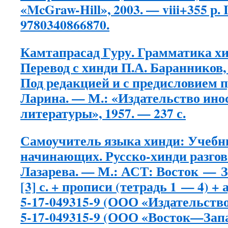
«McGraw-Hill», 2003. — viii+355 р.
9780340866870.
Камтапрасад Гуру. Грамматика хин
Перевод с хинди П.А. Баранников,
Под редакцией и с предисловием п
Ларина. — М.: «Издательство ино
литературы», 1957. — 237 с.
Самоучитель языка хинди: Учебн
начинающих. Русско-хинди разгов
Лазарева. — М.: АСТ: Восток — За
[3] с. + прописи (тетрадь 1 — 4) +
5-17-049315-9 (ООО «Издательство
5-17-049315-9 (ООО «Восток—Запа