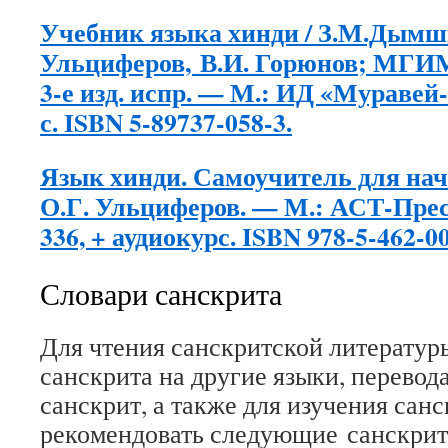
Учебник языка хинди / З.М.Дымши
Ульциферов, В.И. Горюнов; МГ
3-е изд. испр. — М.: ИД «Муравей-
с. ISBN 5-89737-058-3.
Язык хинди. Самоучитель для на
О.Г. Ульциферов. — М.: АСТ-Прес
336, + аудиокурс. ISBN 978-5-462-0
Словари санскрита
Для чтения санскритской литературы
санскрита на другие языки, перевода
санскрит, а также для изучения сан
рекомендовать следующие санскрит